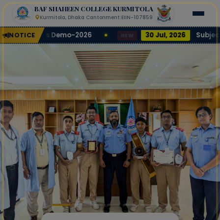
BAF SHAHEEN COLLEGE KURMITOLA
Kurmitola, Dhaka Cantonment
|
EIIN-107859
s Demo-2026
30 Jul, 2026
Subject-wise list of 
NOTICE
NEW