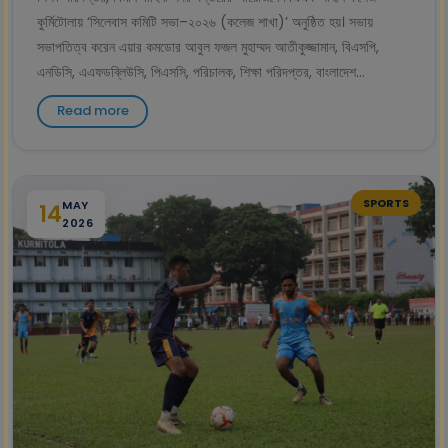
কুর্মিটোলায় ‘সিলেবাস কমিটি সভা–২০২৬ (কলেজ শাখা)’ অনুষ্ঠিত হয়। সভায়
সভাপতিত্ব করেন এয়ার কমডোর আবুল ফজল মুহাম্মদ আতীকুজ্জামান, বিএসপি,
এনডিসি, এএফডব্লিউসি, পিএসসি, পরিচালক, শিক্ষা পরিদপ্তর, বাংলাদেশ...
Read more
SPORTS
MAY
14
2026