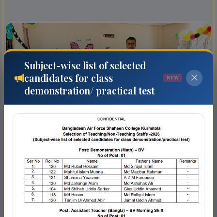
Subject-wise list of selected
candidates for class
NEW
demonstration/ practical test
MORNING
Bangla Version (Morning)
National curriculum in Bangla medium for Class KG to
Ten, morning shift.