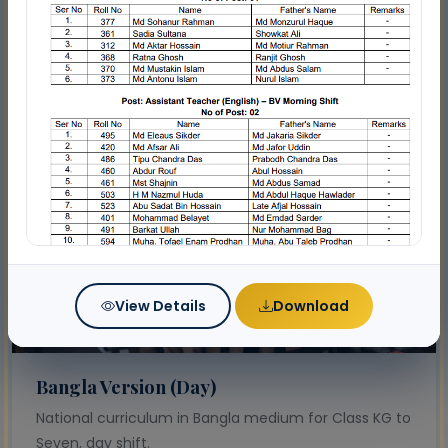
7:45 AM – 1:30 PM
4,606 students
View Details
Download
DAY
Bangla Version (Day)
National curriculum in Bangla medium for Class KG to
Seven, day shift.