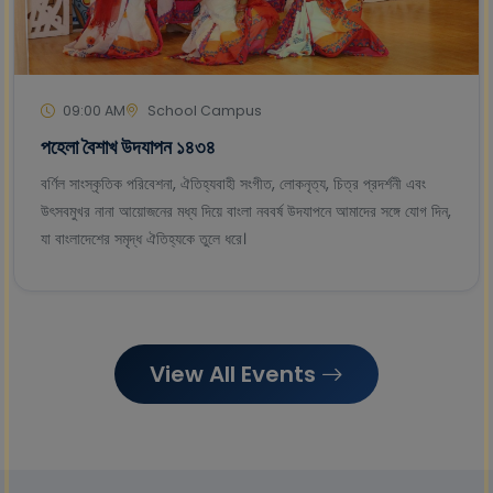
09:00 AM
School Campus
পহেলা বৈশাখ উদযাপন ১৪৩৪
বর্ণিল সাংস্কৃতিক পরিবেশনা, ঐতিহ্যবাহী সংগীত, লোকনৃত্য, চিত্র প্রদর্শনী এবং
উৎসবমুখর নানা আয়োজনের মধ্য দিয়ে বাংলা নববর্ষ উদযাপনে আমাদের সঙ্গে যোগ দিন,
যা বাংলাদেশের সমৃদ্ধ ঐতিহ্যকে তুলে ধরে।
View All Events