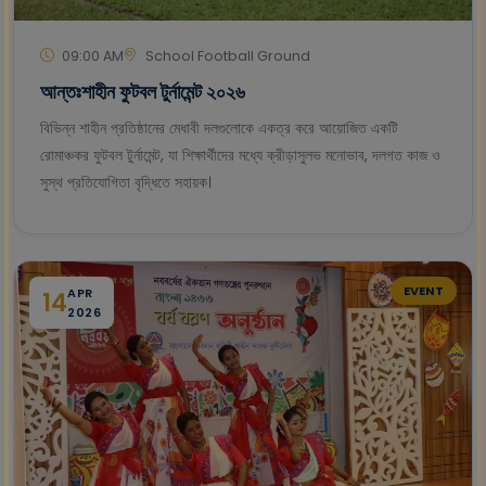
09:00 AM
School Football Ground
আন্তঃশাহীন ফুটবল টুর্নামেন্ট ২০২৬
বিভিন্ন শাহীন প্রতিষ্ঠানের মেধাবী দলগুলোকে একত্র করে আয়োজিত একটি
রোমাঞ্চকর ফুটবল টুর্নামেন্ট, যা শিক্ষার্থীদের মধ্যে ক্রীড়াসুলভ মনোভাব, দলগত কাজ ও
সুস্থ প্রতিযোগিতা বৃদ্ধিতে সহায়ক।
EVENT
APR
14
2026